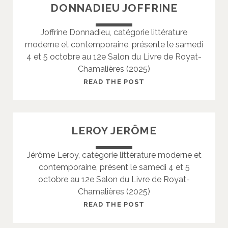
DONNADIEU JOFFRINE
E
R
Joffrine Donnadieu, catégorie littérature
E
moderne et contemporaine, présente le samedi
M
4 et 5 octobre au 12e Salon du Livre de Royat-
M
Chamalières (2025)
A
D
READ THE POST
O
N
N
LEROY JERÔME
A
D
Jérôme Leroy, catégorie littérature moderne et
I
contemporaine, présent le samedi 4 et 5
E
octobre au 12e Salon du Livre de Royat-
U
Chamalières (2025)
J
O
L
READ THE POST
F
E
F