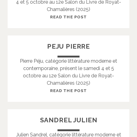
4 et 5 octobre au 12e Salon du Livre de Royat-
L
Chamalières (2025)
T
E
S
READ THE POST
R
A
N
I
A
N
PEJU PIERRE
D
T
I
-
Pierre Péju, catégorie littérature moderne et
N
M
contemporaine, présent le samedi 4 et 5
E
A
octobre au 12e Salon du Livre de Royat-
U
Chamalières (2025)
R
A
P
READ THE POST
G
E
A
J
T
U
SANDREL JULIEN
H
P
E
I
Julien Sandrel, catégorie littérature moderne et
E