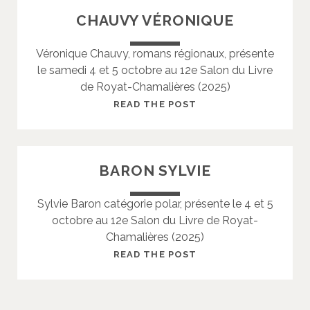
P
A
CHAUVY VÉRONIQUE
H
V
E
A
Véronique Chauvy, romans régionaux, présente
L
le samedi 4 et 5 octobre au 12e Salon du Livre
F
de Royat-Chamalières (2025)
A
U
C
READ THE POST
S
H
T
A
I
U
BARON SYLVIE
N
V
E
Y
Sylvie Baron catégorie polar, présente le 4 et 5
V
octobre au 12e Salon du Livre de Royat-
É
Chamalières (2025)
R
O
B
READ THE POST
N
A
I
R
Q
O