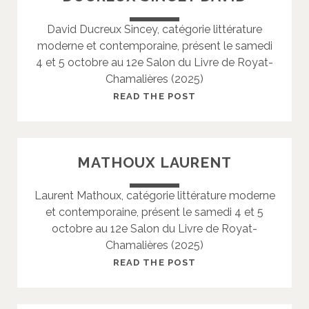
T
David Ducreux Sincey, catégorie littérature
E
moderne et contemporaine, présent le samedi
R
4 et 5 octobre au 12e Salon du Livre de Royat-
I
Chamalières (2025)
C
D
READ THE POST
U
C
R
MATHOUX LAURENT
E
U
Laurent Mathoux, catégorie littérature moderne
X
et contemporaine, présent le samedi 4 et 5
S
octobre au 12e Salon du Livre de Royat-
I
Chamalières (2025)
N
C
M
READ THE POST
E
A
Y
T