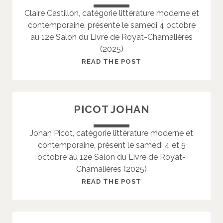
I
Claire Castillon, catégorie littérature moderne et
E
contemporaine, présente le samedi 4 octobre
R
au 12e Salon du Livre de Royat-Chamalières
P
(2025)
A
S
C
READ THE POST
C
A
A
S
L
T
PICOT JOHAN
E
I
L
Johan Picot, catégorie littérature moderne et
L
contemporaine, présent le samedi 4 et 5
O
octobre au 12e Salon du Livre de Royat-
N
Chamalières (2025)
C
L
P
READ THE POST
A
I
I
C
R
O