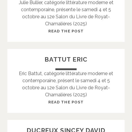
Julie Bullier, catégorie littérature moderne et
L
contemporaine, présente le samedi 4 et 5
O
octobre au 12e Salon du Livre de Royat-
N
Chamalières (2025)
C
L
B
READ THE POST
A
U
I
L
R
L
BATTUT ERIC
E
I
E
Eric Battut, catégorie littérature moderne et
R
contemporaine, présent le samedi 4 et 5
J
octobre au 12e Salon du Livre de Royat-
U
Chamalières (2025)
L
I
B
READ THE POST
E
A
T
T
DUCREUX SINCEY DAVID
U