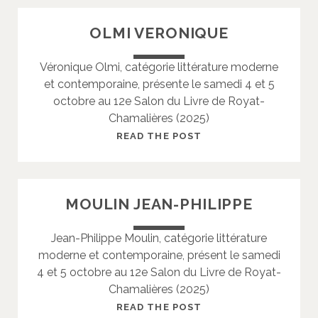
N
A
OLMI VERONIQUE
E
S
-
Véronique Olmi, catégorie littérature moderne
H
et contemporaine, présente le samedi 4 et 5
U
octobre au 12e Salon du Livre de Royat-
T
Chamalières (2025)
I
N
O
READ THE POST
C
L
E
M
L
I
MOULIN JEAN-PHILIPPE
I
V
N
E
Jean-Philippe Moulin, catégorie littérature
E
R
moderne et contemporaine, présent le samedi
O
4 et 5 octobre au 12e Salon du Livre de Royat-
N
Chamalières (2025)
I
Q
M
READ THE POST