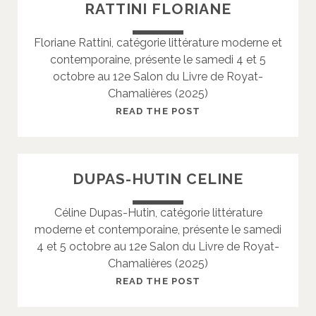
RATTINI FLORIANE
E
T
J
Floriane Rattini, catégorie littérature moderne et
O
contemporaine, présente le samedi 4 et 5
H
octobre au 12e Salon du Livre de Royat-
A
Chamalières (2025)
N
R
READ THE POST
A
T
T
DUPAS-HUTIN CELINE
I
N
Céline Dupas-Hutin, catégorie littérature
I
moderne et contemporaine, présente le samedi
F
4 et 5 octobre au 12e Salon du Livre de Royat-
L
Chamalières (2025)
O
R
D
READ THE POST
I
U
A
P