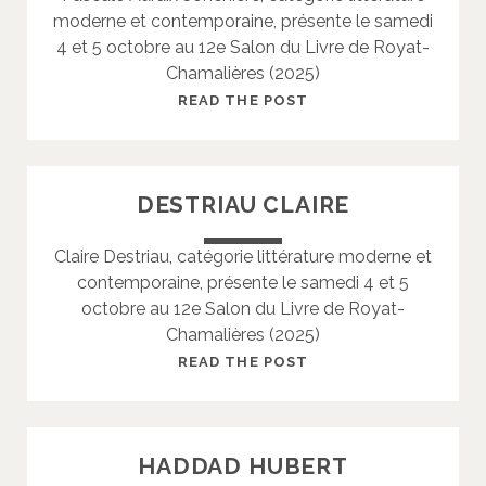
moderne et contemporaine, présente le samedi
S
4 et 5 octobre au 12e Salon du Livre de Royat-
T
Chamalières (2025)
R
I
A
READ THE POST
D
U
R
A
DESTRIAU CLAIRE
I
X
Claire Destriau, catégorie littérature moderne et
-
contemporaine, présente le samedi 4 et 5
J
octobre au 12e Salon du Livre de Royat-
O
Chamalières (2025)
N
C
D
READ THE POST
H
E
I
S
E
T
HADDAD HUBERT
R
R