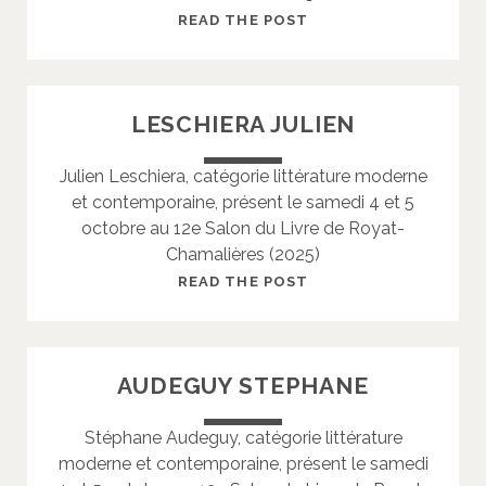
C
L
READ THE POST
E
B
E
LESCHIERA JULIEN
Y
M
Julien Leschiera, catégorie littérature moderne
A
et contemporaine, présent le samedi 4 et 5
R
octobre au 12e Salon du Livre de Royat-
I
Chamalières (2025)
E
L
READ THE POST
E
S
C
AUDEGUY STEPHANE
H
I
Stéphane Audeguy, catégorie littérature
E
moderne et contemporaine, présent le samedi
R