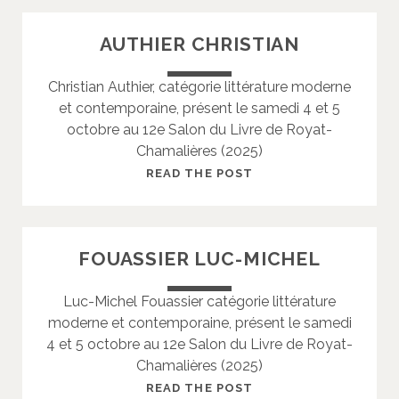
R
R
O
AUTHIER CHRISTIAN
I
Y
N
J
Christian Authier, catégorie littérature moderne
E
E
et contemporaine, présent le samedi 4 et 5
R
octobre au 12e Salon du Livre de Royat-
Ô
Chamalières (2025)
M
E
A
READ THE POST
U
T
H
FOUASSIER LUC-MICHEL
I
E
Luc-Michel Fouassier catégorie littérature
R
moderne et contemporaine, présent le samedi
C
4 et 5 octobre au 12e Salon du Livre de Royat-
H
Chamalières (2025)
R
I
F
READ THE POST