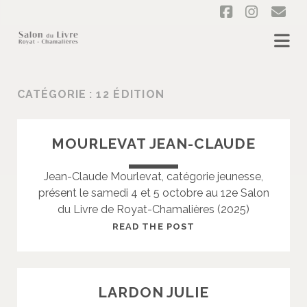
f
i
e
a
n
m
c
s
a
e
t
i
CATÉGORIE :
12 ÉDITION
b
a
l
o
g
MOURLEVAT JEAN-CLAUDE
o
r
Jean-Claude Mourlevat, catégorie jeunesse,
k
a
présent le samedi 4 et 5 octobre au 12e Salon
m
du Livre de Royat-Chamalières (2025)
M
READ THE POST
O
U
R
LARDON JULIE
L