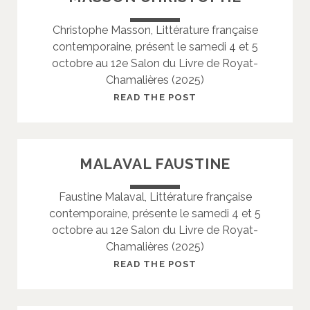
I
F
Christophe Masson, Littérature française
A
L
contemporaine, présent le samedi 4 et 5
N
O
octobre au 12e Salon du Livre de Royat-
R
Chamalières (2025)
E
N
M
READ THE POST
C
A
E
S
S
MALAVAL FAUSTINE
O
N
Faustine Malaval, Littérature française
C
contemporaine, présente le samedi 4 et 5
H
octobre au 12e Salon du Livre de Royat-
R
Chamalières (2025)
I
S
M
READ THE POST
T
A
O
L