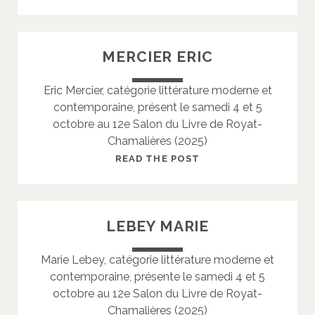
U
O
E
U
L
MERCIER ERIC
I
N
Eric Mercier, catégorie littérature moderne et
J
contemporaine, présent le samedi 4 et 5
E
octobre au 12e Salon du Livre de Royat-
A
Chamalières (2025)
N
-
M
READ THE POST
P
E
H
R
I
C
LEBEY MARIE
L
I
I
E
Marie Lebey, catégorie littérature moderne et
P
R
contemporaine, présente le samedi 4 et 5
P
E
octobre au 12e Salon du Livre de Royat-
E
R
Chamalières (2025)
I