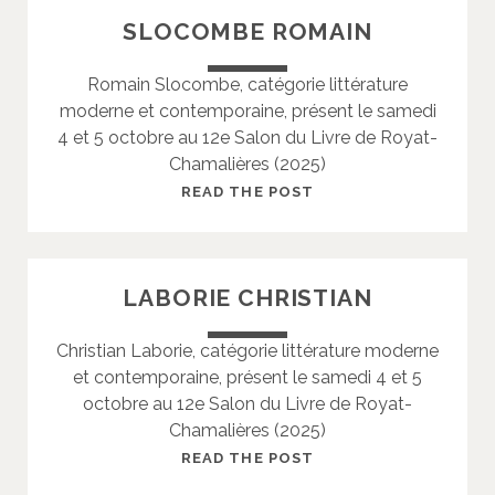
D
H
SLOCOMBE ROMAIN
A
O
V
U
Romain Slocombe, catégorie littérature
I
X
moderne et contemporaine, présent le samedi
D
L
4 et 5 octobre au 12e Salon du Livre de Royat-
A
Chamalières (2025)
U
R
S
READ THE POST
E
L
N
O
T
C
LABORIE CHRISTIAN
O
M
Christian Laborie, catégorie littérature moderne
B
et contemporaine, présent le samedi 4 et 5
E
octobre au 12e Salon du Livre de Royat-
R
Chamalières (2025)
O
M
L
READ THE POST
A
A