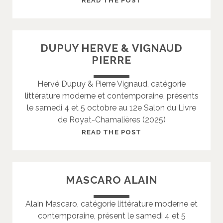
READ THE POST
S
O
T
T
O
T
DUPUY HERVE & VIGNAUD
P
O
PIERRE
H
R
E
I
Hervé Dupuy & Pierre Vignaud, catégorie
N
littérature moderne et contemporaine, présents
O
le samedi 4 et 5 octobre au 12e Salon du Livre
E
de Royat-Chamalières (2025)
R
I
D
READ THE POST
C
U
P
U
MASCARO ALAIN
Y
H
Alain Mascaro, catégorie littérature moderne et
E
contemporaine, présent le samedi 4 et 5
R