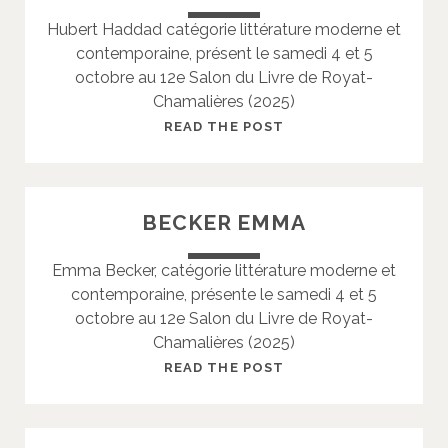
E
I
Hubert Haddad catégorie littérature moderne et
P
A
contemporaine, présent le samedi 4 et 5
A
U
octobre au 12e Salon du Livre de Royat-
S
C
Chamalières (2025)
C
L
A
A
H
READ THE POST
L
I
A
E
R
D
E
D
BECKER EMMA
A
D
Emma Becker, catégorie littérature moderne et
H
contemporaine, présente le samedi 4 et 5
U
octobre au 12e Salon du Livre de Royat-
B
Chamalières (2025)
E
R
B
READ THE POST
T
E
C
K