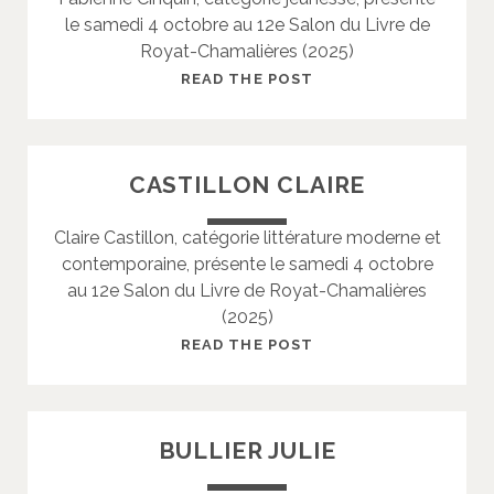
le samedi 4 octobre au 12e Salon du Livre de
T
Royat-Chamalières (2025)
M
A
C
READ THE POST
G
I
A
N
L
Q
CASTILLON CLAIRE
I
U
I
Claire Castillon, catégorie littérature moderne et
N
contemporaine, présente le samedi 4 octobre
F
au 12e Salon du Livre de Royat-Chamalières
A
(2025)
B
I
C
READ THE POST
E
A
N
S
N
T
BULLIER JULIE
E
I
L