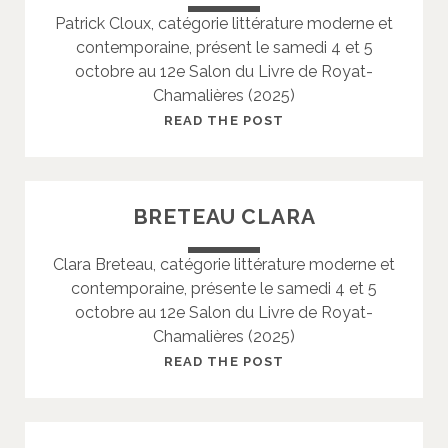
Patrick Cloux, catégorie littérature moderne et
I
contemporaine, présent le samedi 4 et 5
L
octobre au 12e Salon du Livre de Royat-
I
Chamalières (2025)
S
A
C
READ THE POST
B
L
E
O
L
U
BRETEAU CLARA
L
X
E
P
Clara Breteau, catégorie littérature moderne et
A
contemporaine, présente le samedi 4 et 5
T
octobre au 12e Salon du Livre de Royat-
R
Chamalières (2025)
I
C
B
READ THE POST
K
R
E
T