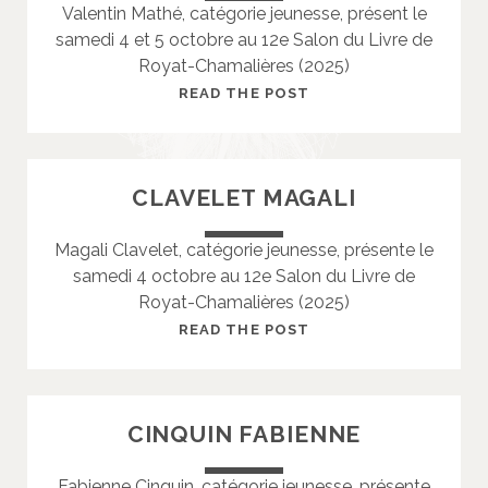
Valentin Mathé, catégorie jeunesse, présent le
F
samedi 4 et 5 octobre au 12e Salon du Livre de
L
Royat-Chamalières (2025)
O
R
M
READ THE POST
I
A
E
T
H
CLAVELET MAGALI
E
V
Magali Clavelet, catégorie jeunesse, présente le
A
samedi 4 octobre au 12e Salon du Livre de
L
Royat-Chamalières (2025)
E
N
C
READ THE POST
T
L
I
A
N
V
CINQUIN FABIENNE
E
L
Fabienne Cinquin, catégorie jeunesse, présente
E