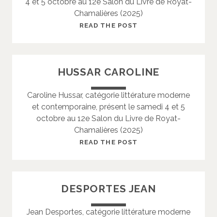
4 et 5 octobre au 12e Salon du Livre de Royat-
A
Chamalières (2025)
J
U
A
READ THE POST
L
U
I
D
E
E
HUSSAR CAROLINE
N
G
U
Caroline Hussar, catégorie littérature moderne
Y
et contemporaine, présent le samedi 4 et 5
S
octobre au 12e Salon du Livre de Royat-
T
Chamalières (2025)
E
P
H
READ THE POST
H
U
A
S
N
S
DESPORTES JEAN
E
A
R
Jean Desportes, catégorie littérature moderne
C