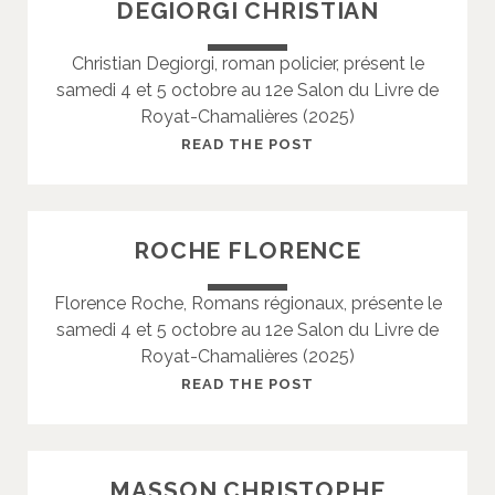
DEGIORGI CHRISTIAN
E
A
Christian Degiorgi, roman policier, présent le
U
samedi 4 et 5 octobre au 12e Salon du Livre de
C
Royat-Chamalières (2025)
L
A
D
READ THE POST
R
E
A
G
I
ROCHE FLORENCE
O
R
Florence Roche, Romans régionaux, présente le
G
samedi 4 et 5 octobre au 12e Salon du Livre de
I
Royat-Chamalières (2025)
C
H
R
READ THE POST
R
O
I
C
S
H
MASSON CHRISTOPHE
T
E