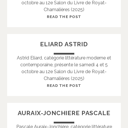
octobre au 12e Salon du Livre de Royat-
V
Chamalières (2025)
E
&
M
READ THE POST
V
A
I
S
G
C
ELIARD ASTRID
N
A
A
R
Astrid Eliard, catégorie littérature moderne et
U
O
contemporaine, présente le samedi 4 et 5
D
A
octobre au 12e Salon du Livre de Royat-
P
L
Chamalières (2025)
I
A
E
I
E
READ THE POST
R
N
L
R
I
E
A
AURAIX-JONCHIERE PASCALE
R
D
Pascale Auraix-Jonchière, catégorie littérature
A