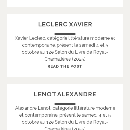
S
O
T
U
I
A
LECLERC XAVIER
A
S
N
S
Xavier Leclerc, catégorie littérature moderne et
I
contemporaine, présent le samedi 4 et 5
E
octobre au 12e Salon du Livre de Royat-
R
Chamalières (2025)
L
U
L
READ THE POST
C
E
-
C
M
L
LENOT ALEXANDRE
I
E
C
R
Alexandre Lenot, catégorie littérature moderne
H
C
et contemporaine, présent le samedi 4 et 5
E
X
octobre au 12e Salon du Livre de Royat-
L
A
Chamalières (2025)
V