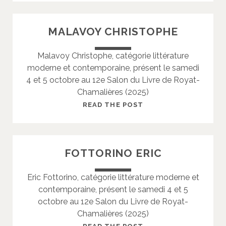
I
B
N
O
MALAVOY CHRISTOPHE
R
I
Malavoy Christophe, catégorie littérature
E
moderne et contemporaine, présent le samedi
C
4 et 5 octobre au 12e Salon du Livre de Royat-
H
Chamalières (2025)
R
I
M
READ THE POST
S
A
T
L
I
A
FOTTORINO ERIC
A
V
N
O
Eric Fottorino, catégorie littérature moderne et
Y
contemporaine, présent le samedi 4 et 5
C
octobre au 12e Salon du Livre de Royat-
H
Chamalières (2025)
R
I
F