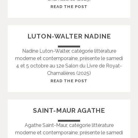
I
L
READ THE POST
E
E
R
N
O
LUTON-WALTER NADINE
T
A
Nadine Luton-Walter, catégorie littérature
L
moderne et contemporaine, présente le samedi
E
4 et 5 octobre au 12e Salon du Livre de Royat-
X
Chamalières (2025)
A
N
L
READ THE POST
D
U
R
T
E
O
SAINT-MAUR AGATHE
N
-
Agathe Saint-Maur, catégorie littérature
W
moderne et contemporaine, présente le samedi
A