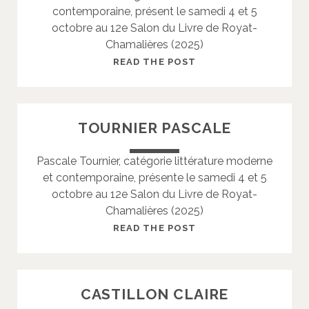
contemporaine, présent le samedi 4 et 5
R
octobre au 12e Salon du Livre de Royat-
R
Chamalières (2025)
E
S
READ THE POST
A
N
D
TOURNIER PASCALE
R
E
Pascale Tournier, catégorie littérature moderne
L
et contemporaine, présente le samedi 4 et 5
J
octobre au 12e Salon du Livre de Royat-
U
Chamalières (2025)
L
I
T
READ THE POST
E
O
N
U
R
CASTILLON CLAIRE
N