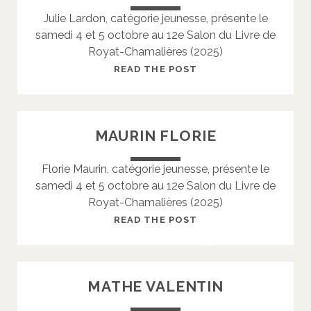
E
Julie Lardon, catégorie jeunesse, présente le
V
samedi 4 et 5 octobre au 12e Salon du Livre de
A
Royat-Chamalières (2025)
T
J
L
READ THE POST
E
A
A
R
N
D
MAURIN FLORIE
-
O
C
N
Florie Maurin, catégorie jeunesse, présente le
L
J
samedi 4 et 5 octobre au 12e Salon du Livre de
A
U
Royat-Chamalières (2025)
U
L
D
I
M
READ THE POST
E
E
A
U
R
MATHE VALENTIN
I
N