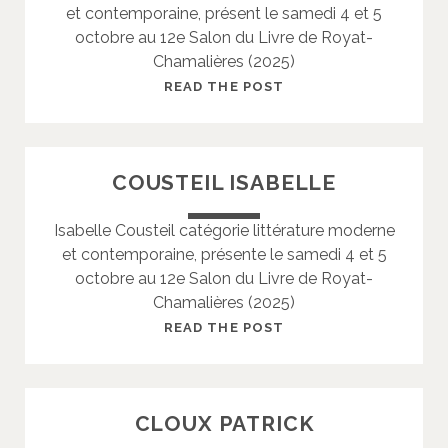
et contemporaine, présent le samedi 4 et 5
A
octobre au 12e Salon du Livre de Royat-
R
Chamalières (2025)
O
L
D
READ THE POST
I
E
N
S
E
P
COUSTEIL ISABELLE
O
R
Isabelle Cousteil catégorie littérature moderne
T
et contemporaine, présente le samedi 4 et 5
E
octobre au 12e Salon du Livre de Royat-
S
Chamalières (2025)
J
E
C
READ THE POST
A
O
N
U
S
CLOUX PATRICK
T
E