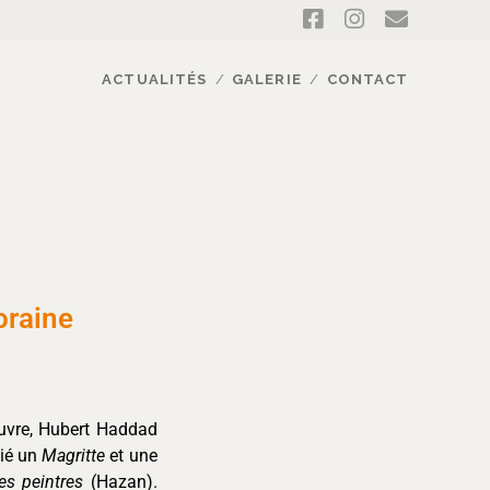
ACTUALITÉS
GALERIE
CONTACT
oraine
œuvre, Hubert Haddad
lié un
Magritte
et une
es peintres
(Hazan).