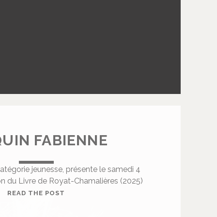
A
L
E
N
T
I
N
QUIN FABIENNE
catégorie jeunesse, présente le samedi 4
on du Livre de Royat-Chamalières (2025)
C
READ THE POST
I
N