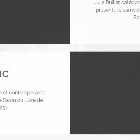
Julie Bullier, catég
présente le samedi
Ro
IC
ne et contemporaine,
e Salon du Livre de
25)