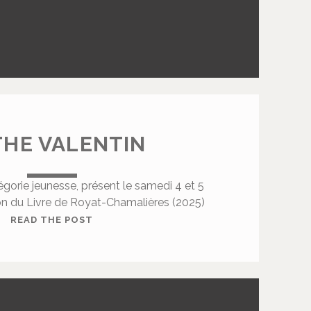
I
E
HE VALENTIN
égorie jeunesse, présent le samedi 4 et 5
on du Livre de Royat-Chamalières (2025)
M
READ THE POST
A
T
H
E
V