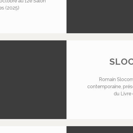
 octobre au 12e Salon
es (2025)
SLO
Romain Slocomb
contemporaine, prése
du Livre