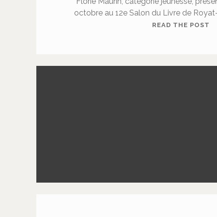
Florie Maurin, catégorie jeunesse, prése
octobre au 12e Salon du Livre de Royat
M
READ THE POST
A
U
R
I
N
F
L
O
R
I
E