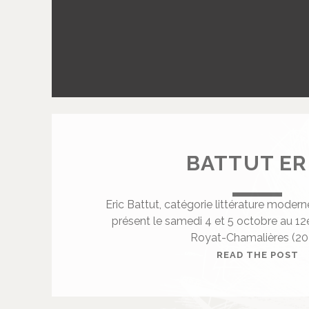
C
L
A
I
R
E
BATTUT ER
Eric Battut, catégorie littérature moder
présent le samedi 4 et 5 octobre au 12
Royat-Chamalières (20
B
READ THE POST
A
T
T