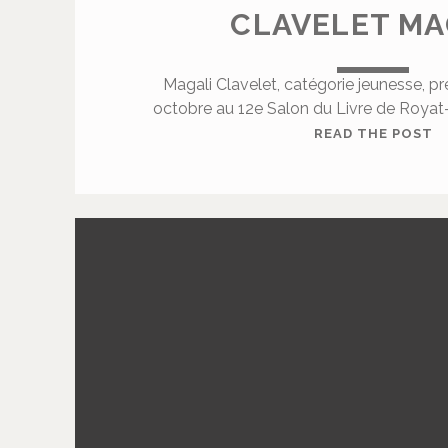
CLAVELET MA
Magali Clavelet, catégorie jeunesse, p
octobre au 12e Salon du Livre de Royat
C
READ THE POST
L
A
V
E
L
E
T
M
A
G
A
L
I