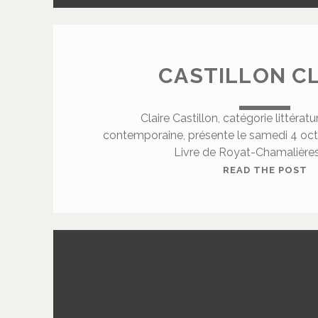
CASTILLON C
Claire Castillon, catégorie littéra
contemporaine, présente le samedi 4 oct
Livre de Royat-Chamalières
C
READ THE POST
A
S
T
I
L
L
O
N