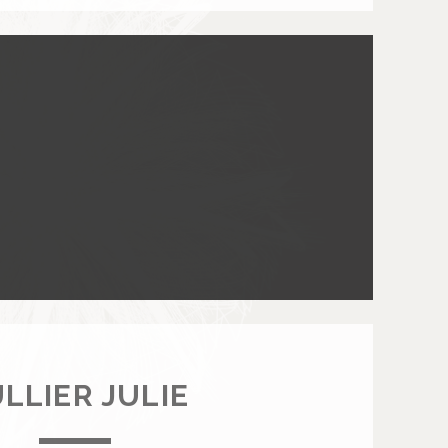
Q
U
I
N
F
A
B
I
E
N
N
E
LLIER JULIE