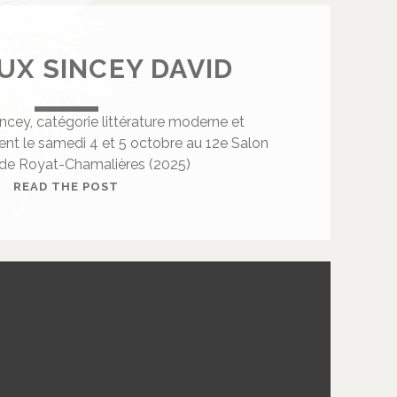
X SINCEY DAVID
ncey, catégorie littérature moderne et
nt le samedi 4 et 5 octobre au 12e Salon
 de Royat-Chamalières (2025)
D
READ THE POST
U
C
R
E
U
X
S
I
N