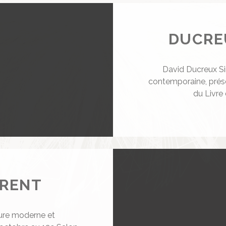
DUCREU
David Ducreux Si
contemporaine, prése
du Livre
RENT
ture moderne et