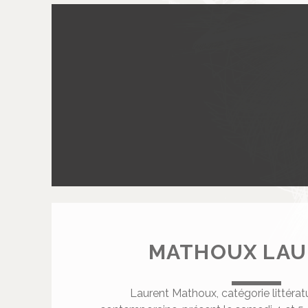
U
T
E
R
I
C
MATHOUX LAU
Laurent Mathoux, catégorie littéra