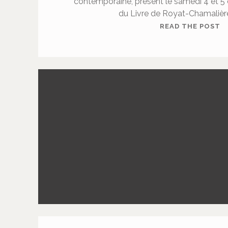
contemporaine, présent le samedi 4 et 5
du Livre de Royat-Chamalièr
M
READ THE POST
A
T
H
O
U
X
L
A
U
R
E
N
T