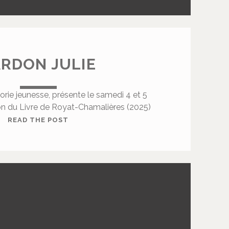
RDON JULIE
orie jeunesse, présente le samedi 4 et 5
on du Livre de Royat-Chamalières (2025)
L
READ THE POST
A
R
D
O
N
J
U
L