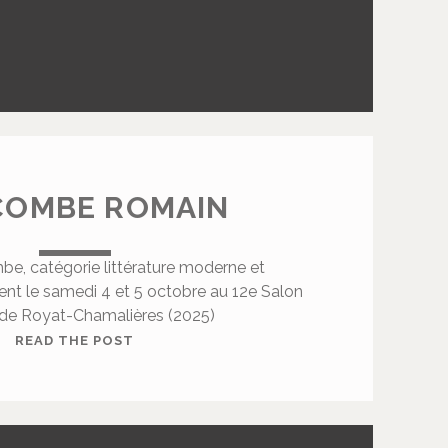
C
E
Y
D
A
V
I
D
COMBE ROMAIN
e, catégorie littérature moderne et
nt le samedi 4 et 5 octobre au 12e Salon
 de Royat-Chamalières (2025)
S
READ THE POST
L
O
C
O