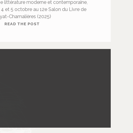
orie littérature moderne et contemporaine,
 4 et 5 octobre au 12e Salon du Livre de
yat-Chamalières (2025)
B
READ THE POST
U
L
L
I
E
R
J
U
L
I
E