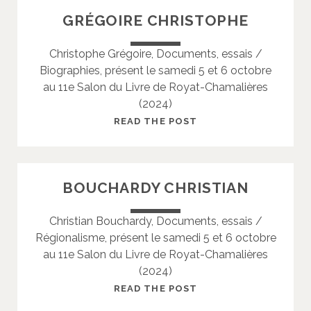
-
Q
GRÉGOIRE CHRISTOPHE
C
U
L
E
Christophe Grégoire, Documents, essais /
A
T
Biographies, présent le samedi 5 et 6 octobre
U
K
au 11e Salon du Livre de Royat-Chamalières
D
A
(2024)
E
R
I
G
READ THE POST
N
R
E
É
G
BOUCHARDY CHRISTIAN
O
I
Christian Bouchardy, Documents, essais /
R
Régionalisme, présent le samedi 5 et 6 octobre
E
au 11e Salon du Livre de Royat-Chamalières
C
(2024)
H
R
B
READ THE POST
I
O