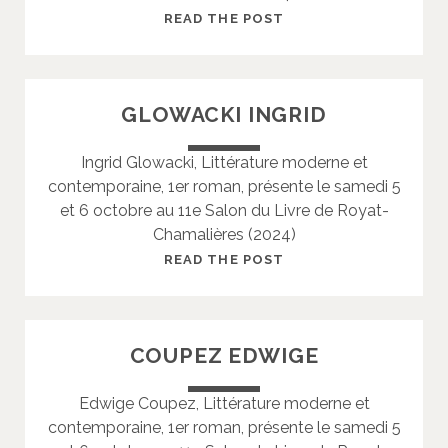
R
G
READ THE POST
Y
U
I
R
GLOWACKI INGRID
A
U
Ingrid Glowacki, Littérature moderne et
D
contemporaine, 1er roman, présente le samedi 5
I
et 6 octobre au 11e Salon du Livre de Royat-
E
Chamalières (2024)
A
L
G
READ THE POST
A
L
I
O
N
W
COUPEZ EDWIGE
A
C
Edwige Coupez, Littérature moderne et
K
contemporaine, 1er roman, présente le samedi 5
I