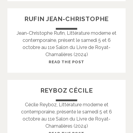
S
U
T
C
RUFIN JEAN-CHRISTOPHE
O
H
P
A
Jean-Christophe Rufin, Littérature moderne et
H
R
contemporaine, présent le samedi 5 et 6
E
D
octobre au 11e Salon du Livre de Royat-
Y
Chamalières (2024)
C
H
R
READ THE POST
R
U
I
F
S
I
REYBOZ CÉCILE
T
N
I
J
Cécile Reyboz, Littérature moderne et
A
E
contemporaine, présente le samedi 5 et 6
N
A
octobre au 11e Salon du Livre de Royat-
N
Chamalières (2024)
-
C