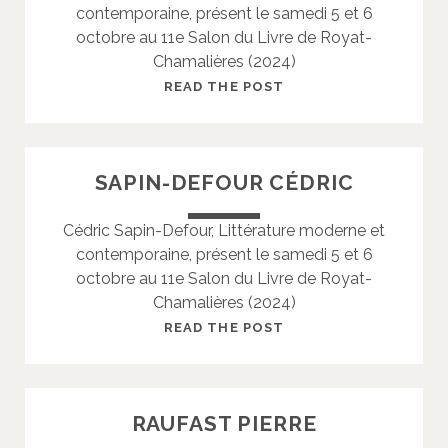
contemporaine, présent le samedi 5 et 6
É
octobre au 11e Salon du Livre de Royat-
C
Chamalières (2024)
I
L
B
READ THE POST
E
E
R
G
SAPIN-DEFOUR CÉDRIC
E
R
Cédric Sapin-Defour, Littérature moderne et
S
contemporaine, présent le samedi 5 et 6
I
octobre au 11e Salon du Livre de Royat-
O
Chamalières (2024)
U
X
S
READ THE POST
A
P
I
RAUFAST PIERRE
N
-