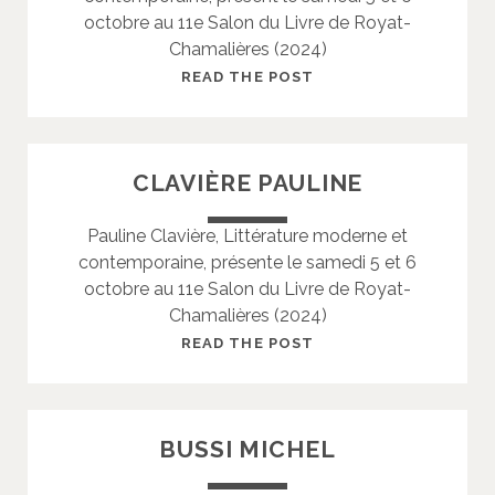
octobre au 11e Salon du Livre de Royat-
I
Chamalières (2024)
A
D
C
READ THE POST
É
H
E
V
CLAVIÈRE PAULINE
A
I
Pauline Clavière, Littérature moderne et
L
contemporaine, présente le samedi 5 et 6
L
octobre au 11e Salon du Livre de Royat-
I
Chamalières (2024)
E
R
C
READ THE POST
L
L
O
A
U
V
BUSSI MICHEL
I
I
S
È