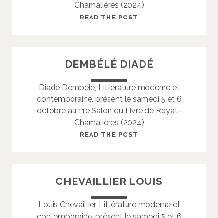
Chamalières (2024)
I
M
D
READ THE POST
O
E
N
R
V
DEMBÉLÉ DIADÉ
I
E
Diadé Dembélé, Littérature moderne et
U
contemporaine, présent le samedi 5 et 6
X
octobre au 11e Salon du Livre de Royat-
É
Chamalières (2024)
L
É
D
READ THE POST
O
E
N
M
O
B
CHEVAILLIER LOUIS
R
É
E
L
Louis Chevaillier, Littérature moderne et
É
contemporaine, présent le samedi 5 et 6
D