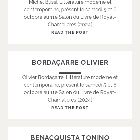
Michel Bussi, Littérature moderne et
R
contemporaine, présent le samedi 5 et 6
E
octobre au 11e Salon du Livre de Royat-
P
Chamalières (2024)
A
U
B
READ THE POST
L
U
I
S
N
S
BORDAÇARRE OLIVIER
E
I
M
Olivier Bordaçarre, Littérature moderne et
I
contemporaine, présent le samedi 5 et 6
C
octobre au 11e Salon du Livre de Royat-
H
Chamalières (2024)
E
L
B
READ THE POST
O
R
D
BENACQUISTA TONINO
A