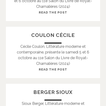
et 6 octobre au 11e Salon du Livre de Royat-
I
Chamalières (2024)
N
G
C
READ THE POST
R
O
I
U
D
P
COULON CÉCILE
E
Z
Cécile Coulon, Littérature moderne et
E
contemporaine, présente le samedi 5 et 6
D
octobre au 11e Salon du Livre de Royat-
W
Chamalières (2024)
I
G
C
READ THE POST
E
O
U
L
BERGER SIOUX
O
N
Sioux Berger, Littérature moderne et
C