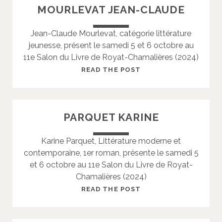
MOURLEVAT JEAN-CLAUDE
L
F
E
A
Jean-Claude Mourlevat, catégorie littérature
B
jeunesse, présent le samedi 5 et 6 octobre au
R
11e Salon du Livre de Royat-Chamalières (2024)
I
C
M
READ THE POST
E
O
U
R
PARQUET KARINE
L
E
Karine Parquet, Littérature moderne et
V
contemporaine, 1er roman, présente le samedi 5
A
et 6 octobre au 11e Salon du Livre de Royat-
T
Chamalières (2024)
J
E
P
READ THE POST
A
A
N
R