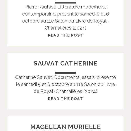
Pierre Raufast, Littérature moderne et
D
contemporaine, présent le samedi 5 et 6
E
octobre au 11e Salon du Livre de Royat-
F
Chamalières (2024)
O
U
R
READ THE POST
R
A
C
U
É
F
SAUVAT CATHERINE
D
A
R
S
Catherine Sauvat, Documents, essais, présente
I
T
le samedi 5 et 6 octobre au 11e Salon du Livre
C
P
de Royat-Chamalières (2024)
I
E
S
READ THE POST
R
A
R
U
E
V
MAGELLAN MURIELLE
A