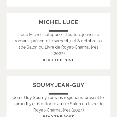
E
A
R
T
MICHEL LUCE
A
B
Luce Michel, catégorie littérature jeunesse
A
romans, présente le samedi 7 et 8 octobre au
S
10e Salon du Livre de Royat-Chamalières
(2023)
M
READ THE POST
I
C
H
SOUMY JEAN-GUY
E
L
Jean-Guy Soumy, romans régionaux, présent le
L
samedi 5 et 6 octobre au 11e Salon du Livre de
U
Royat-Chamalières (2024)
C
E
S
READ THE POST