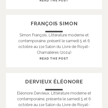
R
READ THE POST
H
E
R
Y
I
B
FRANÇOIS SIMON
S
O
T
Z
Simon François, Littérature moderne et
O
C
contemporaine, présent le samedi 5 et 6
P
É
octobre au 11e Salon du Livre de Royat-
H
C
Chamalières (2024)
E
I
L
F
READ THE POST
E
R
A
N
DERVIEUX ÉLÉONORE
Ç
O
Eléonore Dervieux, Littérature moderne et
I
contemporaine, présente le samedi 5 et 6
S
octobre au 11e Salon du Livre de Royat-
S