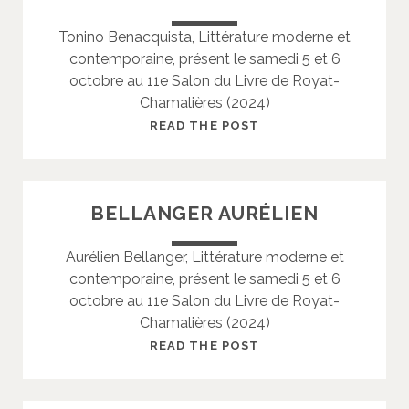
Ç
Tonino Benacquista, Littérature moderne et
A
contemporaine, présent le samedi 5 et 6
R
octobre au 11e Salon du Livre de Royat-
R
Chamalières (2024)
E
O
B
READ THE POST
L
E
I
N
V
A
BELLANGER AURÉLIEN
I
C
E
Q
Aurélien Bellanger, Littérature moderne et
R
U
contemporaine, présent le samedi 5 et 6
I
octobre au 11e Salon du Livre de Royat-
S
Chamalières (2024)
T
A
B
READ THE POST
T
E
O
L