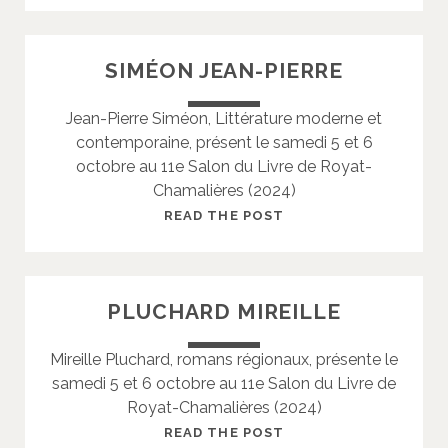
R
O
I
R
SIMÉON JEAN-PIERRE
C
G
K
E
Jean-Pierre Siméon, Littérature moderne et
Y
S
contemporaine, présent le samedi 5 et 6
G
octobre au 11e Salon du Livre de Royat-
É
Chamalières (2024)
R
A
S
READ THE POST
R
I
D
M
É
PLUCHARD MIREILLE
O
N
Mireille Pluchard, romans régionaux, présente le
J
samedi 5 et 6 octobre au 11e Salon du Livre de
E
Royat-Chamalières (2024)
A
N
P
READ THE POST