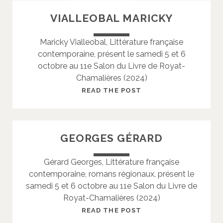
E
R
VIALLEOBAL MARICKY
D
E
Maricky Vialleobal, Littérature française
A
contemporaine, présent le samedi 5 et 6
U
octobre au 11e Salon du Livre de Royat-
T
Chamalières (2024)
O
L
V
READ THE POST
I
I
V
A
I
L
GEORGES GÉRARD
E
L
R
E
Gérard Georges, Littérature française
O
contemporaine, romans régionaux, présent le
B
samedi 5 et 6 octobre au 11e Salon du Livre de
A
Royat-Chamalières (2024)
L
M
G
READ THE POST
A
E