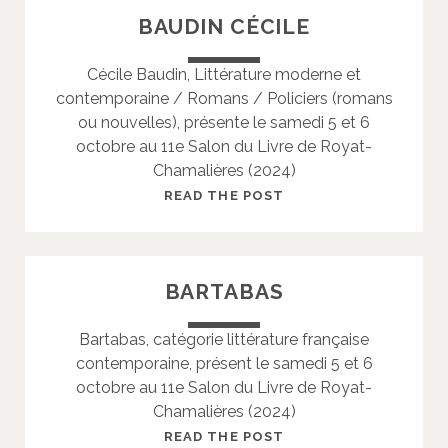
N
L
BAUDIN CÉCILE
I
A
N
N
Cécile Baudin, Littérature moderne et
O
G
contemporaine / Romans / Policiers (romans
E
ou nouvelles), présente le samedi 5 et 6
R
octobre au 11e Salon du Livre de Royat-
A
Chamalières (2024)
U
R
B
READ THE POST
É
A
L
U
I
D
BARTABAS
E
I
N
N
Bartabas, catégorie littérature française
C
contemporaine, présent le samedi 5 et 6
É
octobre au 11e Salon du Livre de Royat-
C
Chamalières (2024)
I
L
B
READ THE POST