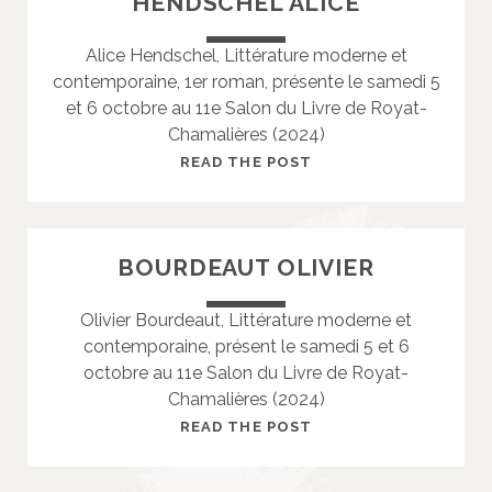
HENDSCHEL ALICE
S
S
Alice Hendschel, Littérature moderne et
O
contemporaine, 1er roman, présente le samedi 5
U
et 6 octobre au 11e Salon du Livre de Royat-
X
Chamalières (2024)
J
U
H
READ THE POST
L
E
I
N
E
D
BOURDEAUT OLIVIER
N
S
C
Olivier Bourdeaut, Littérature moderne et
H
contemporaine, présent le samedi 5 et 6
E
octobre au 11e Salon du Livre de Royat-
L
Chamalières (2024)
A
L
B
READ THE POST
I
O
C
U