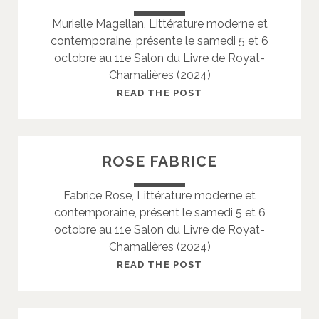
T
Murielle Magellan, Littérature moderne et
C
contemporaine, présente le samedi 5 et 6
A
octobre au 11e Salon du Livre de Royat-
T
Chamalières (2024)
H
E
M
READ THE POST
R
A
I
G
N
E
ROSE FABRICE
E
L
L
Fabrice Rose, Littérature moderne et
A
contemporaine, présent le samedi 5 et 6
N
octobre au 11e Salon du Livre de Royat-
M
Chamalières (2024)
U
R
R
READ THE POST
I
O
E
S
L
E