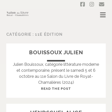
f
i
e
a
n
m
c
s
a
e
t
i
CATÉGORIE :
11E ÉDITION
b
a
l
o
g
BOUISSOUX JULIEN
o
r
Julien Bouissoux, catégorie littérature moderne
k
a
et contemporaine, présent le samedi 5 et 6
m
octobre au 11e Salon du Livre de Royat-
Chamalières (2024)
B
READ THE POST
O
U
I